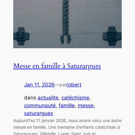
Messe en famille à Saturargues
Jan 11, 2026
—
robert
par
dans
actualite
, 
catéchisme
, 
communauté
, 
famille
, 
messe
, 
saturargues
Aujourd’hui 11 janvier 2026, nous avons vécu une autre
messe en famille. Une trentaine d’enfants catéchisés à
Saturargues, Villetelle, Lunel, Saint Just et