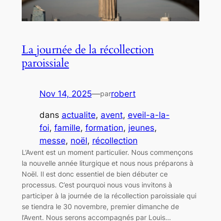
La journée de la récollection
paroissiale
Nov 14, 2025
—
robert
par
dans
actualite
, 
avent
, 
eveil-a-la-
foi
, 
famille
, 
formation
, 
jeunes
, 
messe
, 
noël
, 
récollection
L’Avent est un moment particulier. Nous commençons
la nouvelle année liturgique et nous nous préparons à
Noël. Il est donc essentiel de bien débuter ce
processus. C’est pourquoi nous vous invitons à
participer à la journée de la récollection paroissiale qui
se tiendra le 30 novembre, premier dimanche de
l’Avent. Nous serons accompagnés par Louis…