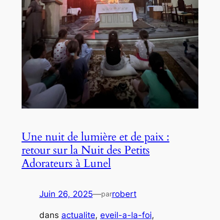
Une nuit de lumière et de paix :
retour sur la Nuit des Petits
Adorateurs à Lunel
Juin 26, 2025
—
robert
par
dans
actualite
, 
eveil-a-la-foi
, 