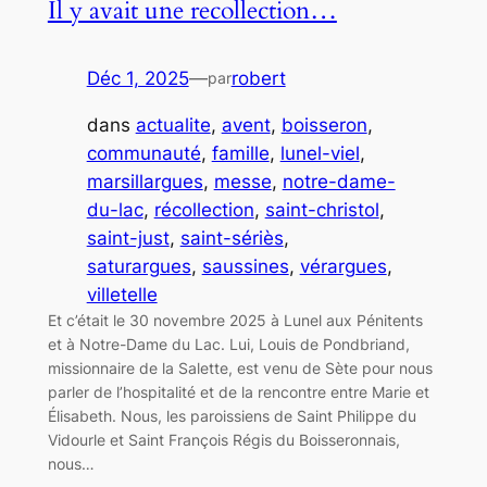
Il y avait une recollection…
Déc 1, 2025
—
robert
par
dans
actualite
, 
avent
, 
boisseron
, 
communauté
, 
famille
, 
lunel-viel
, 
marsillargues
, 
messe
, 
notre-dame-
du-lac
, 
récollection
, 
saint-christol
, 
saint-just
, 
saint-sériès
, 
saturargues
, 
saussines
, 
vérargues
, 
villetelle
Et c’était le 30 novembre 2025 à Lunel aux Pénitents
et à Notre-Dame du Lac. Lui, Louis de Pondbriand,
missionnaire de la Salette, est venu de Sète pour nous
parler de l’hospitalité et de la rencontre entre Marie et
Élisabeth. Nous, les paroissiens de Saint Philippe du
Vidourle et Saint François Régis du Boisseronnais,
nous…