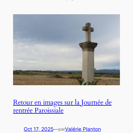
Retour en images sur la Journée de
rentrée Paroissiale
Oct 17, 2025
—
Valérie Planton
par