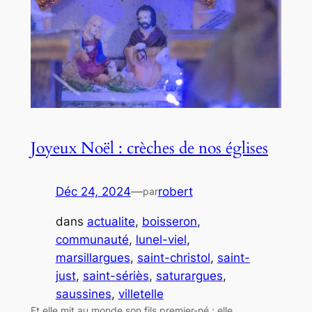
Joyeux Noël : crèches de nos églises
Déc 24, 2024
—
robert
par
dans
actualite
, 
boisseron
, 
communauté
, 
lunel-viel
, 
marsillargues
, 
saint-christol
, 
saint-
just
, 
saint-sériès
, 
saturargues
, 
saussines
, 
villetelle
Et elle mit au monde son fils premier-né ; elle