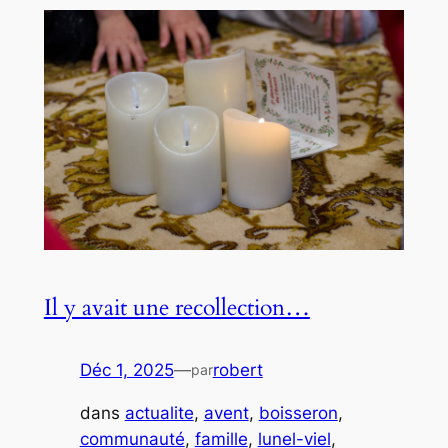
Il y avait une recollection…
Déc 1, 2025
—
robert
par
dans
actualite
, 
avent
, 
boisseron
, 
communauté
, 
famille
, 
lunel-viel
, 