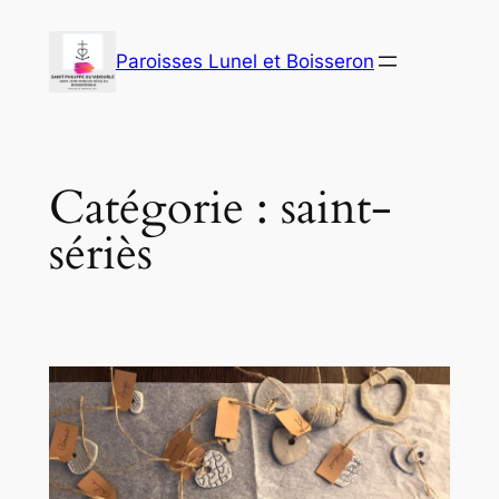
Aller
au
Paroisses Lunel et Boisseron
contenu
Catégorie :
saint-
sériès