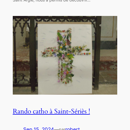
Rando catho à Saint-Sériès !
Sep 15, 2024
—
robert
par